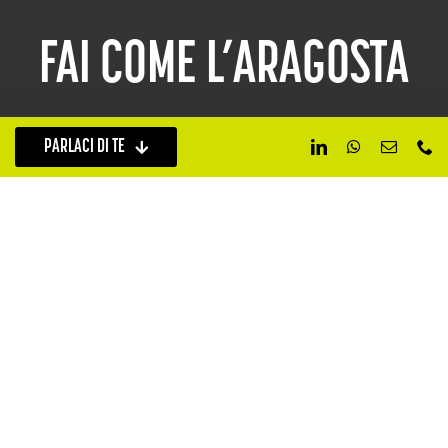
FAI COME L’ARAGOSTA
PARLACI DI TE
PRIMA CHE FINISCA IN PENTOLA
PERÒ.
Nel nostro mondo dominato dalla vista, la brand identity è
come un guscio che protegge l’azienda, proprio come il